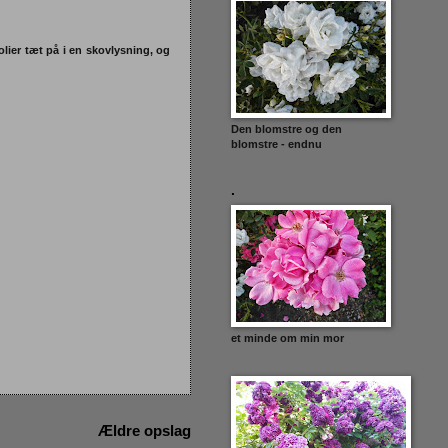
olier tæt på i en skovlysning, og
Den blomstre og den
blomstre - endnu
.
et minde om min mor
Ældre opslag