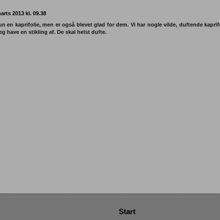
arts 2013 kl. 09.38
un en kaprifolie, men er også blevet glad for dem. Vi har nogle vilde, duftende kaprif
eg have en stikling af. De skal helst dufte.
Start