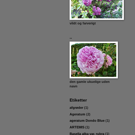
vildt og farverigt
..
den gamle ukuelige uden
navn
Etiketter
afgrøder
(1)
Ageratum
(2)
ageratum Dondo Blue
(1)
ARTEMIS
(1)
Basella alba var. rubra
(1)