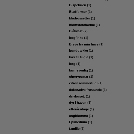
Bispehuen
(1)
Bladformer
(1)
bladrossetter
(1)
blomstercharme
(1)
Blåkvast
(2)
bogfinke
(1)
Breve fra min have
(1)
bunddække
(1)
bær til fugle
(1)
bøg
(1)
børnevenlig
(1)
cherrytomat
(1)
citronsommerfugl
(1)
dekorative frøstande
(1)
drivhuset.
(1)
dyr i haven
(1)
efterårsdage
(1)
engblomme
(1)
Epimedium
(1)
familie
(1)