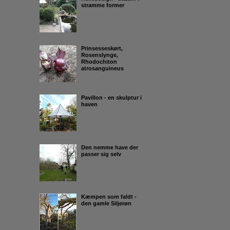
stramme former
Prinsesseskørt,
Rosenslynge,
Rhodochiton
atrosanguineus
Pavillon - en skulptur i
haven
Den nemme have der
passer sig selv
Kæmpen som faldt -
den gamle Siljerøn