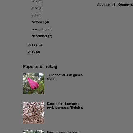
►
maj
(3)
Abonner på:
Kommentar
►
juni
(1)
►
juli
(5)
►
oktober
(4)
►
november
(6)
►
december
(2)
►
2014
(15)
►
2015
(4)
Populære indlæg
Tulipaner af den gamle
slags
Kaprifolie - Lonicera
periclymenum 'Belgica'
Havedesign - bassin i