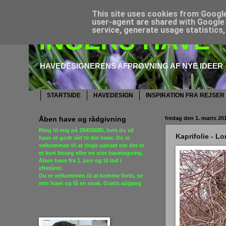
This site uses cookies from Google 
user-agent are shared with Google 
service, generate usage statistics
INGERS HAVE
HAVEDESIGNERENS AFPRØVNING AF NYE IDEER –
STARTSIDE
HAVEDESIGN
INSPIRATION FRA REJSER
Åben have og rådgivning
fredag den 1. marts 20
Ring til mig på
29455685
, hvis du vil
Kaprifolie - L
have et godt råd til din have. Du er
velkommen til at ringe uanset om det er
et kort besøg eller en stor havetegning.
Åben have fra 1. juni og til ind i
efteråret.
Du er velkommen til at komme forbi,
se
min have og få en snak
. Gratis adgang