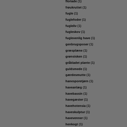
floriade
(1)
frøukruttet
(1)
fugle
(1)
fuglefoder
(1)
fugleliv
(1)
fugleskov
(1)
fuglevenlig have
(1)
genbrugsposer
(1)
græsplæne
(1)
grønsisken
(1)
gråbladet plante
(1)
guldsmede
(1)
gærdesmutte
(1)
hanesporetjørn
(1)
haveanlæg
(1)
havebassin
(1)
havegæster
(1)
havehotensia
(1)
haveskulptur
(1)
havevenner
(1)
henkogt
(1)