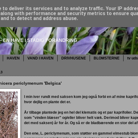
to deliver its services and to analyze traffic. Your IP addr
along with performance and security metrics to ensure qual
, and to detect and address abuse.
 EN HAVE I STADIG FORANDRING
HAVEN
VAND I HAVEN
DRIVHUSENE
BLOMSTERNE
tv ud
13
onicera periclymenum 'Belgica'
I min iver rundt med saksen kom jeg også forbi en af mine kaprifoli
hvor dejlig en plante det er.
År tilbage plantede jeg en hel del klematis og et par kaprifolier. D
som "vinden blæser" og/eller bliver helt væk. Derimod bliver kapri
det med saksen) år for år. Og så er de bladbærende en stor del af 
Den ene, L. periclymenum, som støtter en gammel elmestub blom