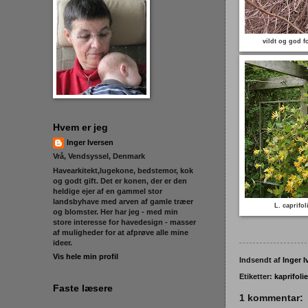
vildt og god f
Hvem er jeg
Inger Iversen
Vrå, Vendsyssel, Denmark
Havearkitekt,lugekone, bedstemor, kok
og godt gift. Det er konen, der er den
heldige ejer af en gammel stor
landsbyhave med arven af gamle træer
L. caprifo
og blomster. Her har jeg - med min
store interesse for havedesign - masser
af muligheder for at afprøve alle mine
ideer.
Vis hele min profil
Indsendt af
Inger I
Etiketter:
kaprifolie
Faste læsere
1 kommentar: