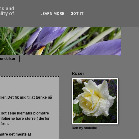
ess and
ity of
LEARN MORE
GOT IT
sendelser
Roser
er. Det fik mig til at tænke på
e lidt sene klematis blomstre
folierne bare større ( derfor
året.
Den ny smukke
stre det meste af