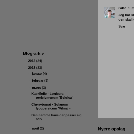
Gitte
1. m
Jeg har k
den skal j
Svar
Blog-arkiv
►
2012
(24)
▼
2013
(33)
►
januar
(4)
►
februar
(3)
▼
marts
(3)
Kaprifolie - Lonicera
periclymenum 'Belgica'
Cherrytomat - Solanum
lycopersicum 'Vilma' -
Den nemme have der passer sig
selv
Nyere opslag
►
april
(2)