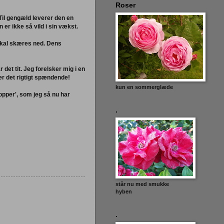
Roser
 Til gengæld leverer den en
er ikke så vild i sin vækst.
 skal skæres ned. Dens
 det tit. Jeg forelsker mig i en
ver det rigtigt spændende!
kun en sommerglæde
opper', som jeg så nu har
.
står nu med smukke
hyben
.