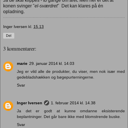
Ja de skal klippes - to gange om året. Men her er det at
konen svinger "
el-sværdret
" Det kan klares på én
opladning.
Inger Iversen
kl.
15.13
Del
3 kommentarer:
marie
29. januar 2014 kl. 14.03
Jeg er vild alle de produkter, du viser, men nok især med
gedebladshækken og bøgepurterningerne.
Svar
Inger Iversen
1. februar 2014 kl. 14.38
Ja det er godt at kunne omdanne eksisterende
beplantninger. Det går bare ikke med blomstrende buske.
Svar