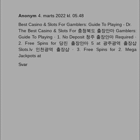
Anonym
4. marts 2022 kl. 05.48
Best Casino & Slots For Gamblers: Guide To Playing - Dr.
The Best Casino & Slots For
충청북도 출장안마
Gamblers:
Guide To Playing · 1. No Deposit
청주 출장안마
Required ·
2. Free Spins for
당진 출장안마
5 at
광주광역 출장샵
Slots.lv
인천광역 출장샵
· 3. Free Spins for 2. Mega
Jackpots at
Svar