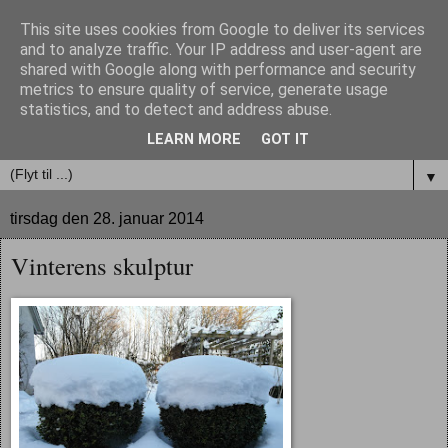
This site uses cookies from Google to deliver its services
INGERS HAVE
and to analyze traffic. Your IP address and user-agent are
shared with Google along with performance and security
metrics to ensure quality of service, generate usage
HAVEDESIGNERENS AFPRØVNING AF NYE IDEER –
statistics, and to detect and address abuse.
EN HAVE I STADIG FORANDRING
LEARN MORE
GOT IT
▼
tirsdag den 28. januar 2014
Vinterens skulptur