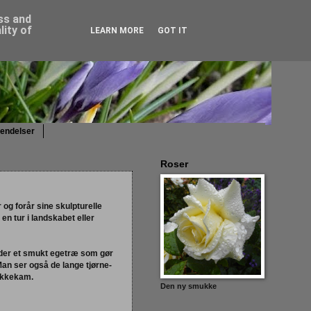
ess and
ity of
LEARN MORE
GOT IT
sendelser
Roser
og forår sine skulpturelle
n tur i landskabet eller
 der et smukt egetræ som gør
an ser også de lange tjørne-
akkekam.
Den ny smukke