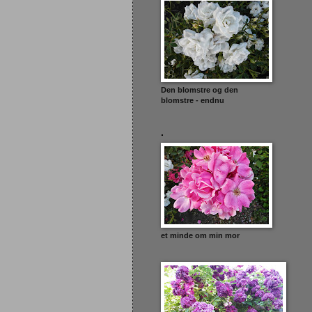
Den blomstre og den
blomstre - endnu
.
et minde om min mor