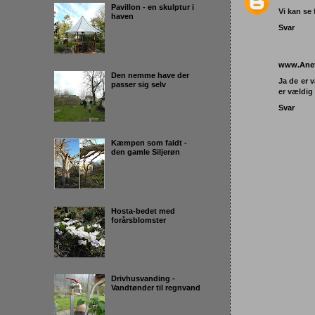
Pavillon - en skulptur i
Vi kan se 
haven
Svar
www.Anet
Den nemme have der
Ja de er 
passer sig selv
er vældig 
Svar
Kæmpen som faldt -
den gamle Siljerøn
Hosta-bedet med
forårsblomster
Drivhusvanding -
Vandtønder til regnvand