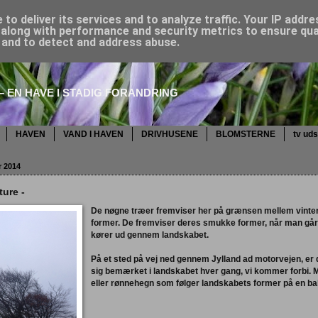
to deliver its services and to analyze traffic. Your IP addr
along with performance and security metrics to ensure qual
, and to detect and address abuse.
 EN HAVE I STADIG FORANDRING
HAVEN
VAND I HAVEN
DRIVHUSENE
BLOMSTERNE
tv ud
r 2014
ture -
De nøgne træer fremviser her på grænsen mellem vinter 
former. De fremviser deres smukke former, når man går e
kører ud gennem landskabet.
På et sted på vej ned gennem Jylland ad motorvejen, er
sig bemærket i landskabet hver gang, vi kommer forbi. M
eller rønnehegn som følger landskabets former på en b