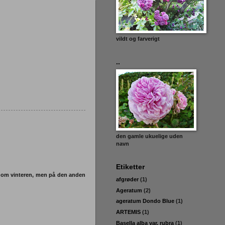
vildt og farverigt
..
den gamle ukuelige uden
navn
Etiketter
er om vinteren, men på den anden
afgrøder
(1)
Ageratum
(2)
ageratum Dondo Blue
(1)
ARTEMIS
(1)
Basella alba var. rubra
(1)