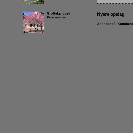
Grøftekant ved
Nyere opslag
Pyrenæerne
Abonner på:
Kommentar