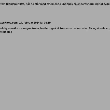
frem til tidspunktet, når de står med svulmende knopper, så er deres form rigtigt tydel
tesFlora.com
14. februar 2014 kl. 08.19
vældig smukke de nøgne træer, holder også af formerne de kan vise, fik også selv e
stolt af:-)