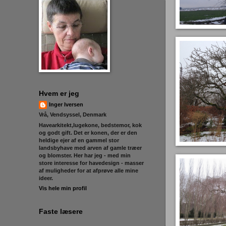
Hvem er jeg
Inger Iversen
Vrå, Vendsyssel, Denmark
Havearkitekt,lugekone, bedstemor, kok
og godt gift. Det er konen, der er den
heldige ejer af en gammel stor
landsbyhave med arven af gamle træer
og blomster. Her har jeg - med min
store interesse for havedesign - masser
af muligheder for at afprøve alle mine
ideer.
Vis hele min profil
Faste læsere