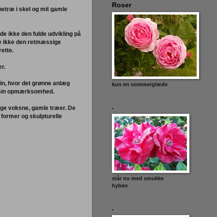
Roser
rnetræ i skel og mit gamle
e ikke den fulde udvikling på
de ikke den retmæssige
rette.
r.
lin, hvor det grønne anlæg
kun en sommerglæde
 min opmærksomhed.
.
nge voksne, gamle træer. De
 former og skulpturelle
står nu med smukke
hyben
.