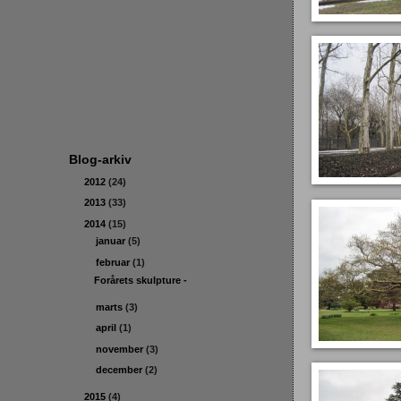
Blog-arkiv
►
2012
(24)
►
2013
(33)
▼
2014
(15)
►
januar
(5)
▼
februar
(1)
Forårets skulpture -
►
marts
(3)
►
april
(1)
►
november
(3)
►
december
(2)
►
2015
(4)