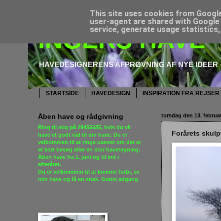
This site uses cookies from Google 
user-agent are shared with Google 
service, generate usage statistics
INGERS HAVE
HAVEDESIGNERENS AFPRØVNING AF NYE IDEER –
STARTSIDE
HAVEDESIGN
INSPIRATION FRA REJSER
Åben have og rådgivning
torsdag den 13. februa
Ring til mig på
29455685
, hvis du vil
Forårets skulp
have et godt råd til din have. Du er
velkommen til at ringe uanset om det er
et kort besøg eller en stor havetegning.
Åben have fra 1. juni og til ind i
efteråret.
Du er velkommen til at komme forbi,
se
min have og få en snak
. Gratis adgang