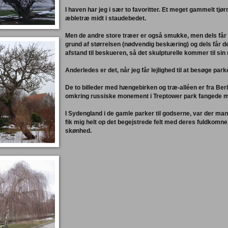
I haven har jeg i sær to favoritter. Et meget gammelt tjø
æbletræ midt i staudebedet.
Men de andre store træer er også smukke, men dels får d
grund af størrelsen (nødvendig beskæring) og dels får 
afstand til beskueren, så det skulpturelle kommer til sin 
Anderledes er det, når jeg får lejlighed til at besøge parke
De to billeder med hængebirken og træ-alléen er fra Ber
omkring russiske monement i Treptower park fangede
I Sydengland i de gamle parker til godserne, var der ma
fik mig helt op det begejstrede felt med deres fuldkomne
skønhed.