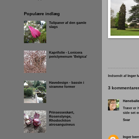
Populære indlæg
Tulipaner af den gamle
slags
Kaprifolie - Lonicera
periclymenum 'Belgica'
Indsendt af
Inger I
Havedesign - bassin i
stramme former
3 kommentarer
Høneball
Træer er 
Prinsesseskørt,
side set 
Rosenslynge,
Svar
Rhodochiton
atrosanguineus
Inger Ive