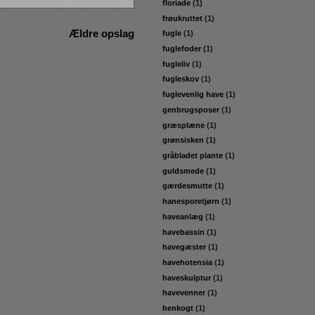
floriade
(1)
frøukruttet
(1)
Ældre opslag
fugle
(1)
fuglefoder
(1)
fugleliv
(1)
fugleskov
(1)
fuglevenlig have
(1)
genbrugsposer
(1)
græsplæne
(1)
grønsisken
(1)
gråbladet plante
(1)
guldsmede
(1)
gærdesmutte
(1)
hanesporetjørn
(1)
haveanlæg
(1)
havebassin
(1)
havegæster
(1)
havehotensia
(1)
haveskulptur
(1)
havevenner
(1)
henkogt
(1)