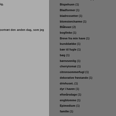
ig.
Bispehuen
(1)
Bladformer
(1)
bladrossetter
(1)
blomstercharme
(1)
Blåkvast
(2)
t portræt den anden dag, som jeg
bogfinke
(1)
Breve fra min have
(1)
bunddække
(1)
bær til fugle
(1)
bøg
(1)
børnevenlig
(1)
cherrytomat
(1)
citronsommerfugl
(1)
dekorative frøstande
(1)
drivhuset.
(1)
dyr i haven
(1)
efterårsdage
(1)
engblomme
(1)
Epimedium
(1)
familie
(1)