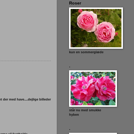
Roser
kun en sommerglæde
.
t der med have....dejlige billeder
står nu med smukke
hyben
.