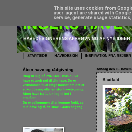
This site uses cookies from Google 
user-agent are shared with Google 
service, generate usage statistics
INGERS HAVE
HAVEDESIGNERENS AFPRØVNING AF NYE IDEER –
STARTSIDE
HAVEDESIGN
INSPIRATION FRA REJSER
Åben have og rådgivning
søndag den 10. novem
Ring til mig på
29455685
, hvis du vil
Bladfald
have et godt råd til din have. Du er
velkommen til at ringe uanset om det er
et kort besøg eller en stor havetegning.
Åben have fra 1. juni og til ind i
efteråret.
Du er velkommen til at komme forbi,
se
min have og få en snak
. Gratis adgang