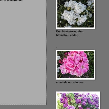
rne vil fastholde.
Den blomstre og den
blomstre - endnu
.
et minde om min mor