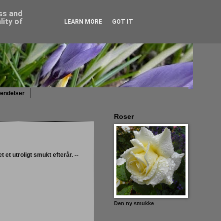
ess and
ity of
LEARN MORE
GOT IT
sendelser
Roser
 et utroligt smukt efterår. --
Den ny smukke