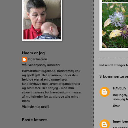
Hvem er jeg
Inger Iversen
Vrå, Vendsyssel, Denmark
Indsendt af
Inger I
Havearkitekt,lugekone, bedstemor, kok
og godt gift. Det er konen, der er den
3 kommentarer
heldige ejer af en gammel stor
landsbyhave med arven af gamle træer
og blomster. Her har jeg - med min
HAVELIV
store interesse for havedesign - masser
hej Inger,
af muligheder for at afprøve alle mine
som jeg fo
ideer.
Svar
Vis hele min profil
Faste læsere
Inger Ive