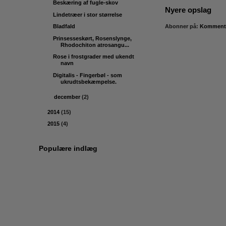
Beskæring af fugle-skov
Nyere opslag
Lindetræer i stor størrelse
Abonner på:
Kommentar
Bladfald
Prinsesseskørt, Rosenslynge,
Rhodochiton atrosangu...
Rose i frostgrader med ukendt
navn
Digitalis - Fingerbøl - som
ukrudtsbekæmpelse.
►
december
(2)
►
2014
(15)
►
2015
(4)
Populære indlæg