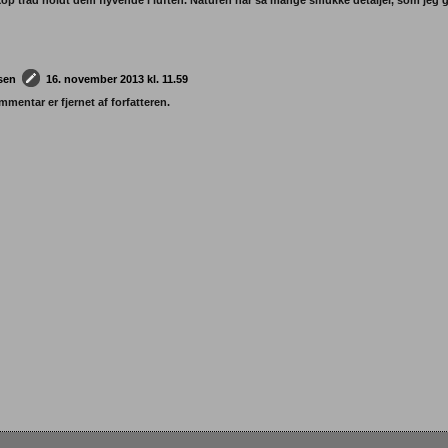
op tråd holdt dem flyvende i luften. Naturen har så mange smukke detaljer, som jeg ge
rsen
16. november 2013 kl. 11.59
mentar er fjernet af forfatteren.