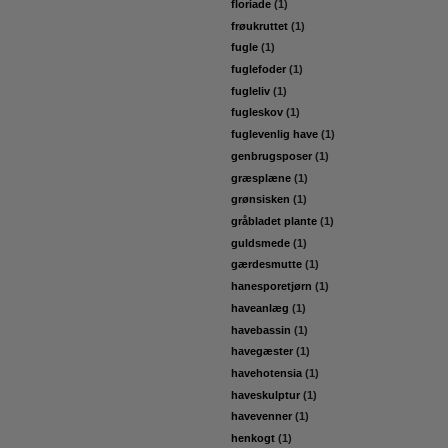
floriade
(1)
frøukruttet
(1)
fugle
(1)
fuglefoder
(1)
fugleliv
(1)
fugleskov
(1)
fuglevenlig have
(1)
genbrugsposer
(1)
græsplæne
(1)
grønsisken
(1)
gråbladet plante
(1)
guldsmede
(1)
gærdesmutte
(1)
hanesporetjørn
(1)
haveanlæg
(1)
havebassin
(1)
havegæster
(1)
havehotensia
(1)
haveskulptur
(1)
havevenner
(1)
henkogt
(1)