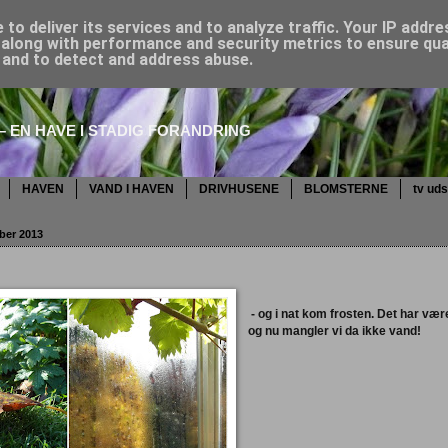
to deliver its services and to analyze traffic. Your IP addr
along with performance and security metrics to ensure qual
, and to detect and address abuse.
 EN HAVE I STADIG FORANDRING
HAVEN
VAND I HAVEN
DRIVHUSENE
BLOMSTERNE
tv ud
ber 2013
- og i nat kom frosten. Det har været
og nu mangler vi da ikke vand!