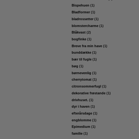
Bispehuen
(1)
Bladformer
(1)
bladrossetter
(1)
blomstercharme
(1)
Blåkvast
(2)
bogfinke
(1)
Breve fra min have
(1)
bunddække
(1)
bær til fugle
(1)
bøg
(1)
børnevenlig
(1)
cherrytomat
(1)
citronsommerfugl
(1)
dekorative frøstande
(1)
drivhuset.
(1)
dyr i haven
(1)
efterårsdage
(1)
engblomme
(1)
Epimedium
(1)
familie
(1)