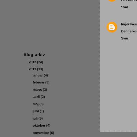
En edderk
Svar
Inger Ive
Denne kom
Svar
Blog-arkiv
►
2012
(24)
▼
2013
(33)
►
januar
(4)
►
februar
(3)
►
marts
(3)
►
april
(2)
►
maj
(3)
►
juni
(1)
►
juli
(5)
►
oktober
(4)
▼
november
(6)