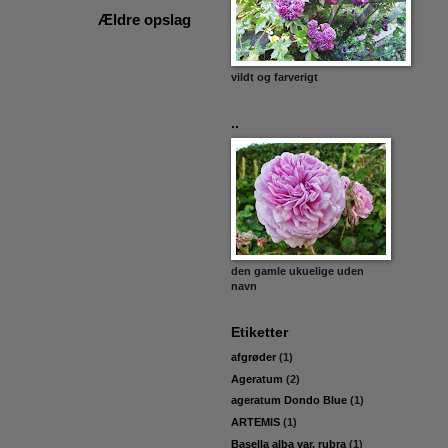
Ældre opslag
vildt og farverigt
..
den gamle ukuelige uden
navn
Etiketter
afgrøder
(1)
Ageratum
(2)
ageratum Dondo Blue
(1)
ARTEMIS
(1)
Basella alba var. rubra
(1)